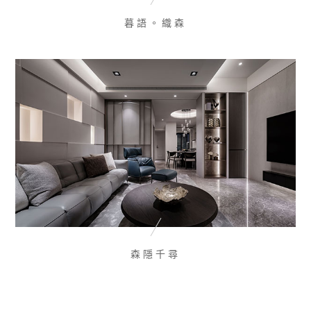
暮語。織森
森隱千尋