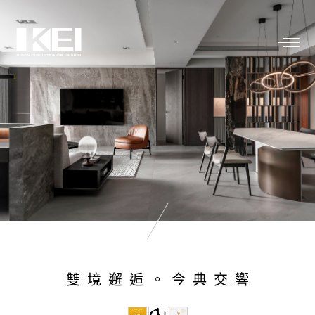
雙境邂逅。今典交響