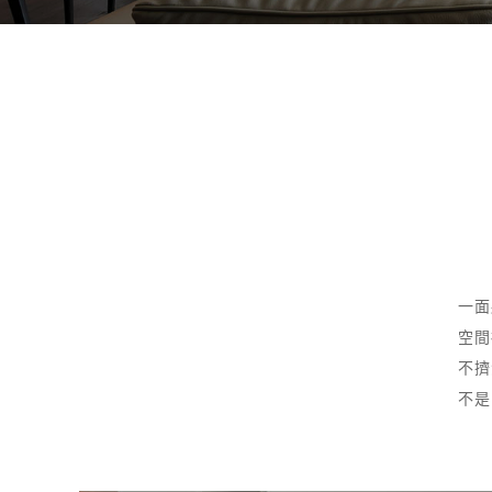
一面
空間
不擠
不是