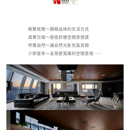
刪繁就簡～精緻品味的生活方式
虛實交錯～營造舒適空間穿透感
呼應自然～讓自然光影充盈其間
少即是多～呈現更寬廣的空間意境⋯⋯